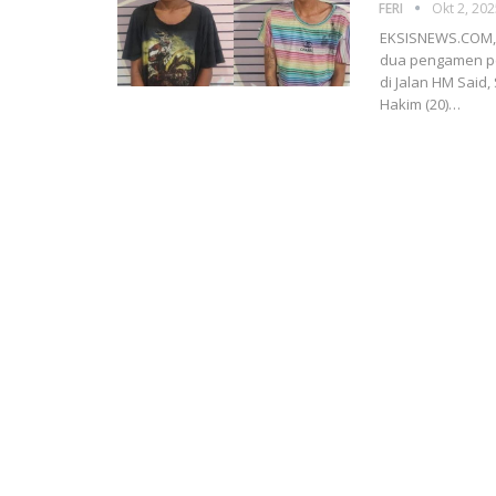
FERI
Okt 2, 20
EKSISNEWS.COM, 
dua pengamen pe
di Jalan HM Said
Hakim (20)…