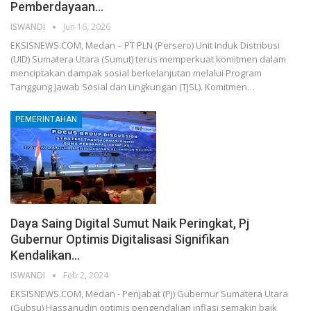
Pemberdayaan…
ISWANDI
Jun 16, 2026
EKSISNEWS.COM, Medan – PT PLN (Persero) Unit Induk Distribusi
(UID) Sumatera Utara (Sumut) terus memperkuat komitmen dalam
menciptakan dampak sosial berkelanjutan melalui Program
Tanggung Jawab Sosial dan Lingkungan (TJSL). Komitmen…
PEMERINTAHAN
Daya Saing Digital Sumut Naik Peringkat, Pj
Gubernur Optimis Digitalisasi Signifikan
Kendalikan…
ISWANDI
Feb 2, 2024
EKSISNEWS.COM, Medan - Penjabat (Pj) Gubernur Sumatera Utara
(Gubsu) Hassanudin optimis pengendalian inflasi semakin baik