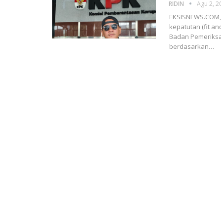
RIDIN
Agu 2, 2
EKSISNEWS.COM, J
kepatutan (fit an
Badan Pemeriksa
berdasarkan…