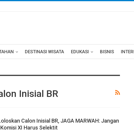
TAHAN
DESTINASI WISATA
EDUKASI
BISNIS
INTE
lon Inisial BR
 Loloskan Calon Inisial BR, JAGA MARWAH: Jangan
Komisi XI Harus Selektit