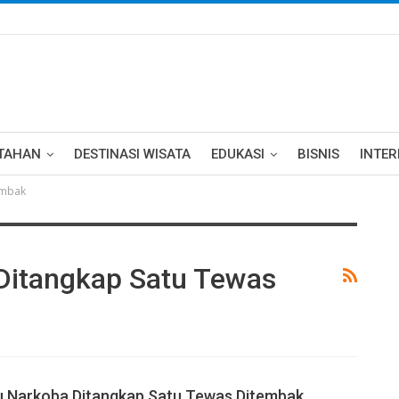
TAHAN
DESTINASI WISATA
EDUKASI
BISNIS
INTE
embak
Ditangkap Satu Tewas
u Narkoba Ditangkap Satu Tewas Ditembak