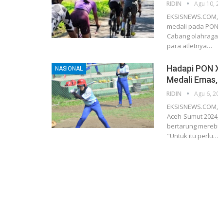
RIDIN
Agu 10, 
EKSISNEWS.COM, 
medali pada PON
Cabang olahraga
para atletnya…
Hadapi PON X
NASIONAL
Medali Emas,
RIDIN
Agu 6, 2
EKSISNEWS.COM, 
Aceh-Sumut 2024
bertarung mereb
"Untuk itu perlu