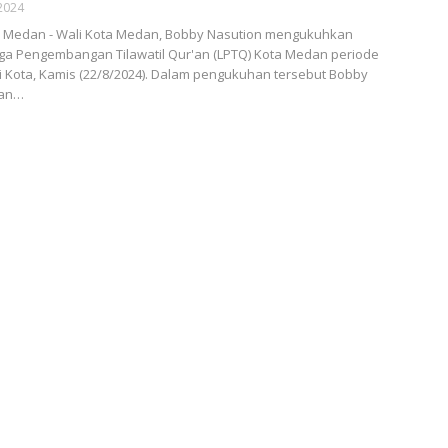
2024
Medan - Wali Kota Medan, Bobby Nasution mengukuhkan
a Pengembangan Tilawatil Qur'an (LPTQ) Kota Medan periode
ai Kota, Kamis (22/8/2024). Dalam pengukuhan tersebut Bobby
san…