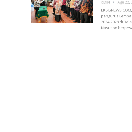
RIDIN
Agu 22, 
EKSISNEWS.COM, 
pengurus Lembag
2024-2028 di Bal
Nasution berpe