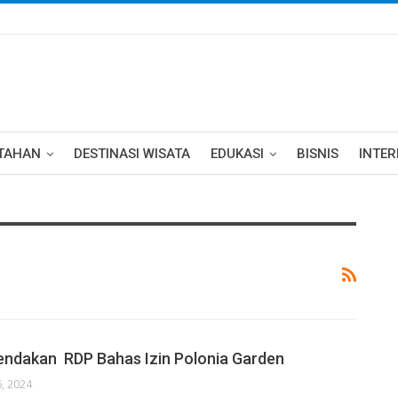
TAHAN
DESTINASI WISATA
EDUKASI
BISNIS
INTE
gendakan RDP Bahas Izin Polonia Garden
, 2024