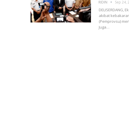
RIDIN
Sep 24, 
DELISERDANG, Ek
akibat kebakaran
(Pemprovsu) meng
Juga
…