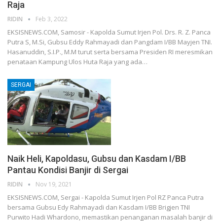
Raja
RIDIN
Feb 3, 2022
EKSISNEWS.COM, Samosir - Kapolda Sumut Irjen Pol. Drs. R. Z. Panca
Putra S, M.Si, Gubsu Eddy Rahmayadi dan Pangdam I/BB Mayjen TNI.
Hasanuddin, S.I.P., M.M turut serta bersama Presiden RI meresmikan
penataan Kampung Ulos Huta Raja yang ada…
SERGAI
Naik Heli, Kapoldasu, Gubsu dan Kasdam I/BB
Pantau Kondisi Banjir di Sergai
RIDIN
Nov 19, 2021
EKSISNEWS.COM, Sergai - Kapolda Sumut Irjen Pol RZ Panca Putra
bersama Gubsu Edy Rahmayadi dan Kasdam I/BB Brigjen TNI
Purwito Hadi Whardono, memastikan penanganan masalah banjir di