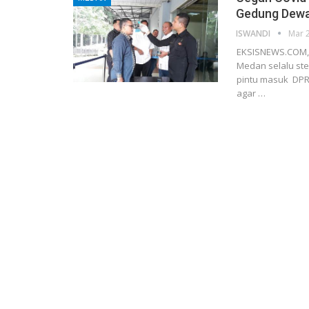
Gedung Dew
ISWANDI
Mar 
EKSISNEWS.COM, 
Medan selalu ster
pintu masuk DPR
agar …