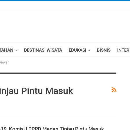
TAHAN
DESTINASI WISATA
EDUKASI
BISNIS
INTE
 Dewan
injau Pintu Masuk
19, Komisi I DPRD Medan Tinjau Pintu Masuk