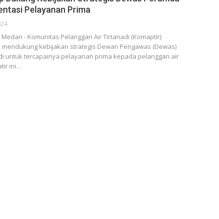
ientasi Pelayanan Prima
024
edan - Komunitas Pelanggan Air Tirtanadi (Komaptir)
 mendukung kebijakan strategis Dewan Pengawas (Dewas)
i untuk tercapainya pelayanan prima kepada pelanggan air
tir ini…