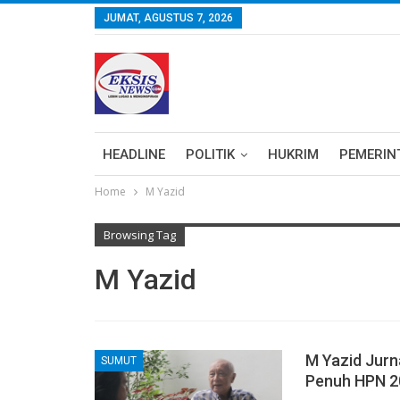
JUMAT, AGUSTUS 7, 2026
HEADLINE
POLITIK
HUKRIM
PEMERIN
Home
M Yazid
Browsing Tag
M Yazid
M Yazid Jurn
SUMUT
Penuh HPN 2