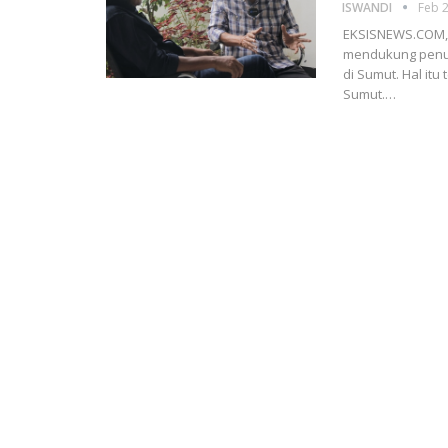
ISWANDI
Feb 2
EKSISNEWS.COM, 
mendukung penuh
di Sumut. Hal itu
Sumut.…