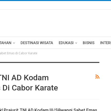
TAHAN
DESTINASI WISATA
EDUKASI
BISNIS
INTE
 Sabet Emas di Cabor Karate
 TNI AD Kodam
s Di Cabor Karate
! Prajurit TNI AD Kodam III/Siliwangi Sabet Emas