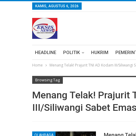
KAMIS, AGUSTUS 6, 2026
HEADLINE
POLITIK
HUKRIM
PEMERIN
Home
Menang Telak! Prajurit TNI AD Kodam III/Siliwangi
Browsing Tag
Menang Telak! Prajurit
III/Siliwangi Sabet Ema
Menang Telak
OLAHRAGA