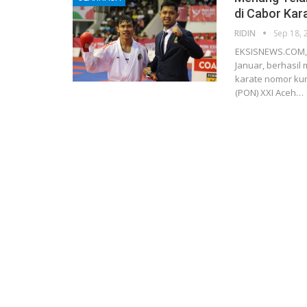
di Cabor Kar
RIDIN
Sep 18, 
EKSISNEWS.COM, 
Januar, berhasi
karate nomor kum
(PON) XXI Aceh…