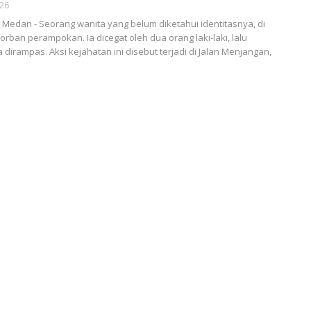
026
edan - Seorang wanita yang belum diketahui identitasnya, di
rban perampokan. Ia dicegat oleh dua orang laki-laki, lalu
dirampas. Aksi kejahatan ini disebut terjadi di Jalan Menjangan,