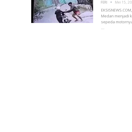
FERI
Mei 15, 2
EKSISNEWS.COM, M
Medan menjadi ko
sepeda motornya 
…