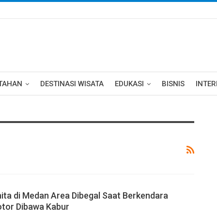
TAHAN
DESTINASI WISATA
EDUKASI
BISNIS
INTE
ta di Medan Area Dibegal Saat Berkendara
otor Dibawa Kabur