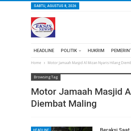
SABTU, AGUSTUS 8, 2026
HEADLINE
POLITIK
HUKRIM
PEMERIN
Home
Motor Jamaah Masjid Al Mizan Nyaris Hilang Diem
Browsing Tag
Motor Jamaah Masjid Al
Diembat Maling
Beraksi Saat
HEADLINE