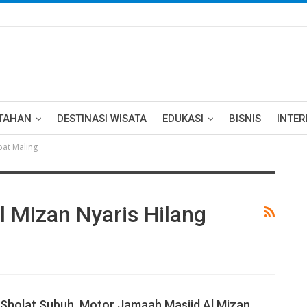
TAHAN
DESTINASI WISATA
EDUKASI
BISNIS
INTE
bat Maling
 Mizan Nyaris Hilang
 Sholat Subuh, Motor Jamaah Masjid Al Mizan