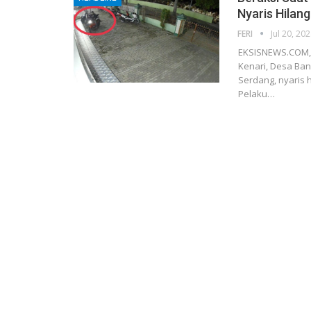
Nyaris Hilan
FERI
Jul 20, 20
EKSISNEWS.COM, P
Kenari, Desa Ban
Serdang, nyaris h
Pelaku…