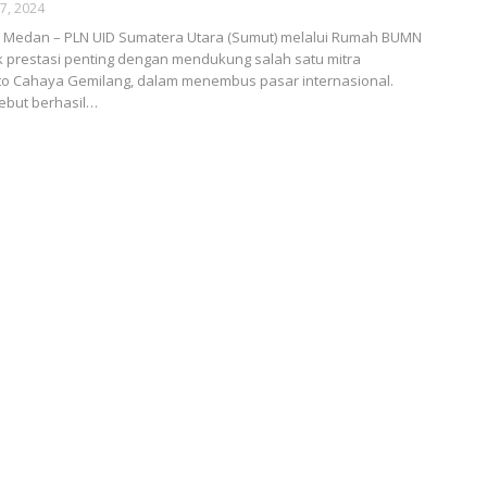
7, 2024
Medan – PLN UID Sumatera Utara (Sumut) melalui Rumah BUMN
 prestasi penting dengan mendukung salah satu mitra
to Cahaya Gemilang, dalam menembus pasar internasional.
ebut berhasil…