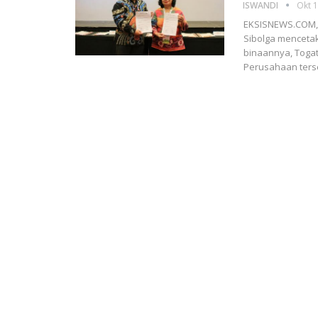
ISWANDI
Okt 1
EKSISNEWS.COM, 
Sibolga mencetak
binaannya, Toga
Perusahaan ters