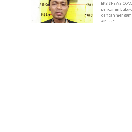
EKSISNEWS.COM, 
pencurian buku-
dengan mengamank
Air II Gg.…