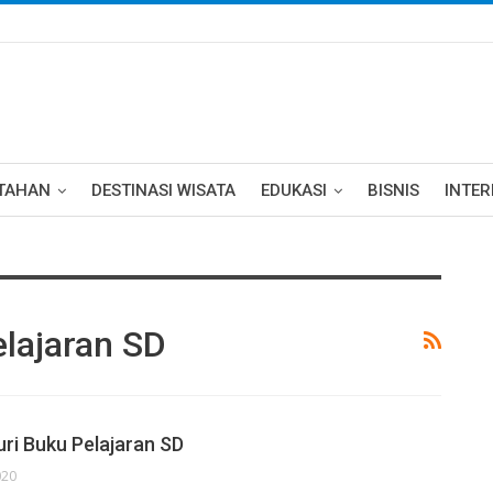
TAHAN
DESTINASI WISATA
EDUKASI
BISNIS
INTE
elajaran SD
Curi Buku Pelajaran SD
020