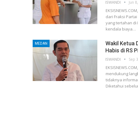
ISWANDI
Jun 8
EKSISNEWS.COM, 
dari Fraksi Part
yang tertahan di
kendala biaya…
Wakil Ketua 
MEDAN
Habis di RS P
ISWANDI
Sep 3
EKSISNEWS.COM, 
mendukung langk
tidaknya informa
Diketahui sebel