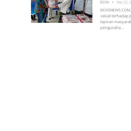
RIDIN
Mei 22, 
EKSISNEWS.COM, 
sekali terhadap 
lapisan masyarak
pengusaha…