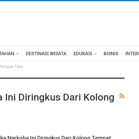
TAHAN
DESTINASI WISATA
EDUKASI
BISNIS
INTE
 Tempat Tidur
Ini Diringkus Dari Kolong
ka Narkoba Ini Diringkus Dari Kolong Tempat