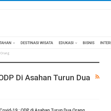
TAHAN
DESTINASI WISATA
EDUKASI
BISNIS
INTE
 Orang
 ODP Di Asahan Turun Dua
Covid-19 : ODP di Asahan Turun Dua Orang