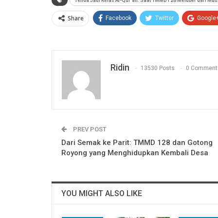
Tenda Jadi Kelas Al-Qur’an: Saat TMMD 128 Meluber dari Mu
Share
Facebook
Twitter
Google
Ridin
13530 Posts
0 Comment
PREV POST
Dari Semak ke Parit: TMMD 128 dan Gotong
Royong yang Menghidupkan Kembali Desa
YOU MIGHT ALSO LIKE