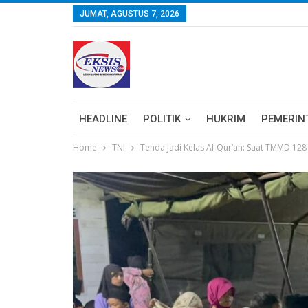
JUMAT, AGUSTUS 7, 2026
HEADLINE
POLITIK
HUKRIM
PEMERIN
Home
TNI
Tenda Jadi Kelas Al-Qur’an: Saat TMMD 12