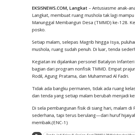
EKSISNEWS.COM, Langkat
– Antusiasme anak-an
Langkat, membuat ruang mushola tak lagi mampu
Manunggal Membangun Desa (TMMD) ke-128. Kelas
posko.
Setiap malam, selepas Magrib hingga Isya, puluh
mushola, ruang sudah penuh. Di luar, tenda seder
Kegiatan ini dijalankan personel Batalyon Infant
bagian dari program nonfisik TMMD. Empat prajur
Rodil, Agung Pratama, dan Muhammad Al Fadri.
Tidak ada bangku permanen, tidak ada ruang kelas
dan tenda yang setiap malam berubah menjadi kel
Di sela pembangunan fisik di siang hari, malam d
sederhana, tapi terus berulang—dari huruf hijaiy
membaik.(ENC-1)