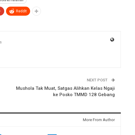
shola ke Halaman
+
ReddIt
s
NEXT POST
Mushola Tak Muat, Satgas Alihkan Kelas Ngaji
ke Posko TMMD 128 Gebang
More From Author