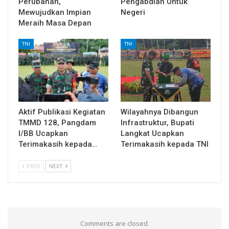
Perubahan,
Pengabdian Untuk
Mewujudkan Impian
Negeri
Meraih Masa Depan
TNI
TNI
Aktif Publikasi Kegiatan
Wilayahnya Dibangun
TMMD 128, Pangdam
Infrastruktur, Bupati
I/BB Ucapkan
Langkat Ucapkan
Terimakasih kepada…
Terimakasih kepada TNI
PREV
NEXT
Comments are closed.