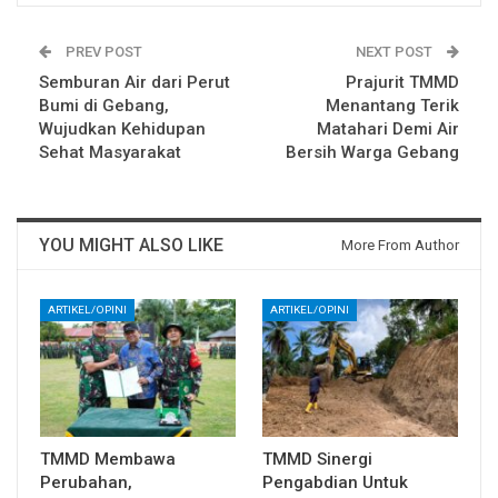
PREV POST
NEXT POST
Semburan Air dari Perut
Prajurit TMMD
Bumi di Gebang,
Menantang Terik
Wujudkan Kehidupan
Matahari Demi Air
Sehat Masyarakat
Bersih Warga Gebang
YOU MIGHT ALSO LIKE
More From Author
ARTIKEL/OPINI
ARTIKEL/OPINI
TMMD Membawa
TMMD Sinergi
Perubahan,
Pengabdian Untuk