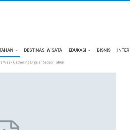
TAHAN
DESTINASI WISATA
EDUKASI
BISNIS
INTE
rs Week Gathering Digelar Setiap Tahun