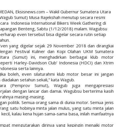
MEDAN, Eksisnews.com – Wakil Gubernur Sumatera Utara
(Wagub Sumut) Musa Rajekshah menutup secara resmi
acara Indonesia International Bikers Week Gathering di
Lapangan Benteng, Sabtu (1/12/2018) malam. Wagubsu
erharap even tersebut bisa digelar secara rutin setiap
ahun.
Even yang digelar sejak 29 November 2018 dan dirangkai
dengan Festival Kuliner dan Kopi Olahan UKM Sumatera
Utara (Sumut) ini, menghadirkan berbagai klub motor
seperti Harley-Davidson Club’ Indonesia (HDCI) dan Xtrim
ndonesia serta lainnya.
“Jika boleh, even silaturahmi klub motor besar ini jangan
s diadakan setahun sekali,” kata Wagub.
tara (Pemprov Sumut), Wagub juga mengapresiasi
jalan dengan lancar dan damai. Wagubsu berterima kasih
erahnya masing-masing.
gan politik. Semua orang sama di dunia motor. Semua jenis
Yang satu hobinya minta jalan mulus, yang satu minta jalan
kecil, kalau kena hujan sama-sama basa, inilah manfaatnya
pat mengutarakan dirinya yang kepingin menaiki motor