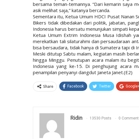
bersama teman-temannya. “Dari kemarin saya me
asik melihat saja,” katanya bercanda.
Sementara itu, Ketua Umum HDCI Pusat Nanan Suk
Bikers tidak dibedakan dari politik, jabatan, pan
Indonesia harus bersatu menunjukan simpati kepa
Ketua Umum Extrim Indonesia Musa Idishah ya
merekatkan tali silaturahmi dan persaudaraan anta
bisa bersaudara, tidak hanya di Sumatera tapi di I
Meski ditutup Sabtu malam, kegiatan masih berla
hingga Minggu. Penutupan acara malam itu begit
Indonesia yang ke-15. Di penghujung acara m
penampilan penyanyi dangdut Janeta Janet.(E2)
Share
Facebook
Twitter
Google
Ridin
13530 Posts
0 Comment