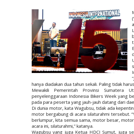
b
t
I
hanya diadakan dua tahun sekali. Paling tidak haru
Mewakili Pemerintah Provinsi Sumatera U
penyelenggaraan Indonesia Bikers Week yang ber
pada para peserta yang jauh-jauh datang dari da
Di dunia motor, kata Wagubsu, tidak ada kepentin
motor bergabung di acara silaturahmi tersebut. “
berlumpur, kita semua sama, motor besar, motor 
acara ini, silaturahmi,” katanya.
Wagubsu yang juga Ketua HDCI Sumut, juga sem