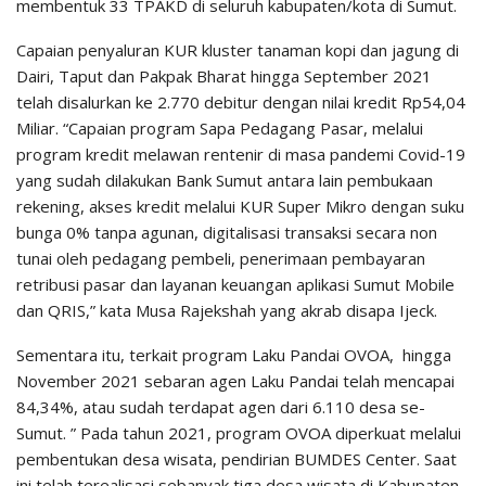
membentuk 33 TPAKD di seluruh kabupaten/kota di Sumut.
Capaian penyaluran KUR kluster tanaman kopi dan jagung di
Dairi, Taput dan Pakpak Bharat hingga September 2021
telah disalurkan ke 2.770 debitur dengan nilai kredit Rp54,04
Miliar. “Capaian program Sapa Pedagang Pasar, melalui
program kredit melawan rentenir di masa pandemi Covid-19
yang sudah dilakukan Bank Sumut antara lain pembukaan
rekening, akses kredit melalui KUR Super Mikro dengan suku
bunga 0% tanpa agunan, digitalisasi transaksi secara non
tunai oleh pedagang pembeli, penerimaan pembayaran
retribusi pasar dan layanan keuangan aplikasi Sumut Mobile
dan QRIS,” kata Musa Rajekshah yang akrab disapa Ijeck.
Sementara itu, terkait program Laku Pandai OVOA, hingga
November 2021 sebaran agen Laku Pandai telah mencapai
84,34%, atau sudah terdapat agen dari 6.110 desa se-
Sumut. ” Pada tahun 2021, program OVOA diperkuat melalui
pembentukan desa wisata, pendirian BUMDES Center. Saat
ini telah terealisasi sebanyak tiga desa wisata di Kabupaten