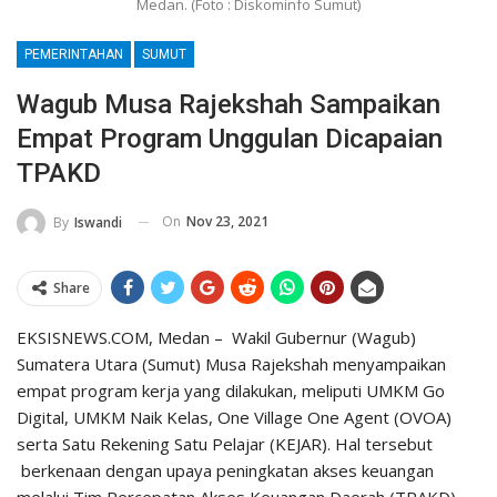
Medan. (Foto : Diskominfo Sumut)
PEMERINTAHAN
SUMUT
Wagub Musa Rajekshah Sampaikan
Empat Program Unggulan Dicapaian
TPAKD
On
Nov 23, 2021
By
Iswandi
Share
EKSISNEWS.COM, Medan – Wakil Gubernur (Wagub)
Sumatera Utara (Sumut) Musa Rajekshah menyampaikan
empat program kerja yang dilakukan, meliputi UMKM Go
Digital, UMKM Naik Kelas, One Village One Agent (OVOA)
serta Satu Rekening Satu Pelajar (KEJAR). Hal tersebut
berkenaan dengan upaya peningkatan akses keuangan
melalui Tim Percepatan Akses Keuangan Daerah (TPAKD).