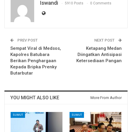
Iswandi
5910 Posts
0 Comments
PREV POST
NEXT POST
Sempat Viral di Medsos,
Ketapang Medan
Kapolres Batubara
Diingatkan Antisipasi
Berikan Penghargaan
Ketersediaan Pangan
Kepada Bripka Prenky
Butarbutar
YOU MIGHT ALSO LIKE
More From Author
SUMUT
SUMUT