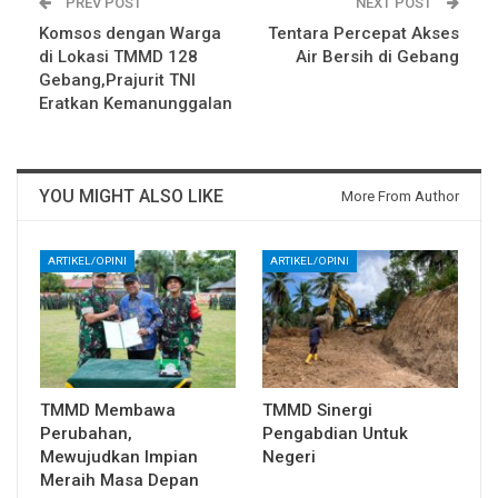
PREV POST
NEXT POST
Komsos dengan Warga
Tentara Percepat Akses
di Lokasi TMMD 128
Air Bersih di Gebang
Gebang,Prajurit TNI
Eratkan Kemanunggalan
YOU MIGHT ALSO LIKE
More From Author
ARTIKEL/OPINI
ARTIKEL/OPINI
TMMD Membawa
TMMD Sinergi
Perubahan,
Pengabdian Untuk
Mewujudkan Impian
Negeri
Meraih Masa Depan