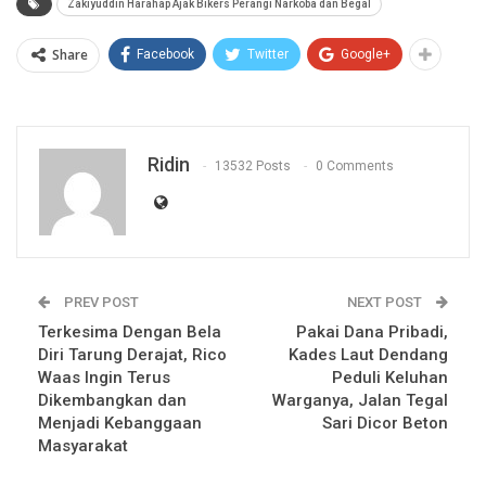
Zakiyuddin Harahap Ajak Bikers Perangi Narkoba dan Begal
Share
Facebook
Twitter
Google+
Ridin
13532 Posts
0 Comments
PREV POST
NEXT POST
Terkesima Dengan Bela
Pakai Dana Pribadi,
Diri Tarung Derajat, Rico
Kades Laut Dendang
Waas Ingin Terus
Peduli Keluhan
Dikembangkan dan
Warganya, Jalan Tegal
Menjadi Kebanggaan
Sari Dicor Beton
Masyarakat