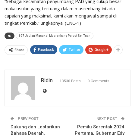
“Sebagai kecamatan penyumbang PAD yang cukup besar
maka usulan yang tertuang dalam musrenbang ini ada
capaian yang maksimal, kami akan mengawal sampai di
tingkat Pemkab,” ungkapnya. (ENC-1)
107 Usulan Masuk di Musrenbang Percut Sei Tuan
Share
Facebook
Twitter
Google+
Ridin
13530 Posts
0 Comments
PREV POST
NEXT POST
Dukung dan Lestarikan
Pemilu Serentak 2024
Bahasa Daerah,
Pertama, Gubernur Edy