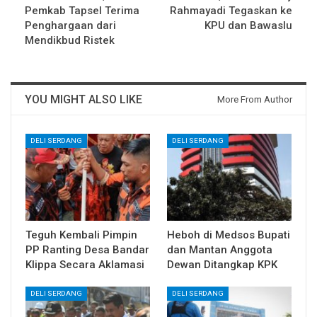
Pemkab Tapsel Terima
Rahmayadi Tegaskan ke
Penghargaan dari
KPU dan Bawaslu
Mendikbud Ristek
YOU MIGHT ALSO LIKE
More From Author
DELI SERDANG
DELI SERDANG
Teguh Kembali Pimpin
Heboh di Medsos Bupati
PP Ranting Desa Bandar
dan Mantan Anggota
Klippa Secara Aklamasi
Dewan Ditangkap KPK
DELI SERDANG
DELI SERDANG