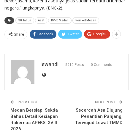
bekerjasama, karena asetnya jelas sudah terdata di lembar
negara,” ungkapnya. (ENC-2).
30 Tahun
Aset
DPRD Medan
Pemkot Medan
Share
Facebook
Twitter
Google+
Iswandi
5910 Posts
0 Comments
PREV POST
NEXT POST
Medan Bersiap, Sekda
Secercah Asa Diujung
Bahas Detail Kesiapan
Penantian Panjang,
Rakernas APEKSI XVIII
Terwujud Lewat TMMD
2026