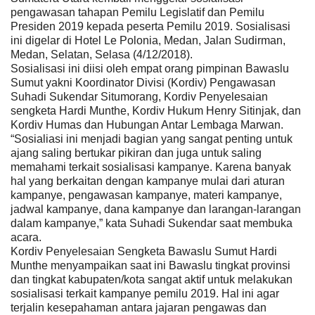
pengawasan tahapan Pemilu Legislatif dan Pemilu
Presiden 2019 kepada peserta Pemilu 2019. Sosialisasi
ini digelar di Hotel Le Polonia, Medan, Jalan Sudirman,
Medan, Selatan, Selasa (4/12/2018).
Sosialisasi ini diisi oleh empat orang pimpinan Bawaslu
Sumut yakni Koordinator Divisi (Kordiv) Pengawasan
Suhadi Sukendar Situmorang, Kordiv Penyelesaian
sengketa Hardi Munthe, Kordiv Hukum Henry Sitinjak, dan
Kordiv Humas dan Hubungan Antar Lembaga Marwan.
“Sosialiasi ini menjadi bagian yang sangat penting untuk
ajang saling bertukar pikiran dan juga untuk saling
memahami terkait sosialisasi kampanye. Karena banyak
hal yang berkaitan dengan kampanye mulai dari aturan
kampanye, pengawasan kampanye, materi kampanye,
jadwal kampanye, dana kampanye dan larangan-larangan
dalam kampanye,” kata Suhadi Sukendar saat membuka
acara.
Kordiv Penyelesaian Sengketa Bawaslu Sumut Hardi
Munthe menyampaikan saat ini Bawaslu tingkat provinsi
dan tingkat kabupaten/kota sangat aktif untuk melakukan
sosialisasi terkait kampanye pemilu 2019. Hal ini agar
terjalin kesepahaman antara jajaran pengawas dan