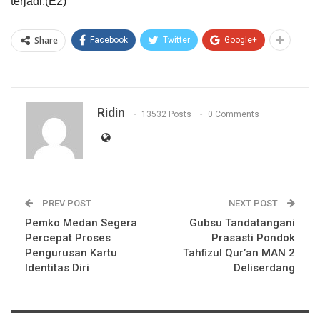
terjadi.(E2)
Share
Facebook
Twitter
Google+
Ridin
13532 Posts
0 Comments
PREV POST
NEXT POST
Pemko Medan Segera
Gubsu Tandatangani
Percepat Proses
Prasasti Pondok
Pengurusan Kartu
Tahfizul Qur’an MAN 2
Identitas Diri
Deliserdang