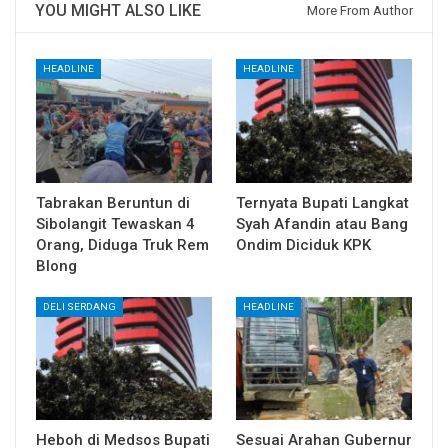
YOU MIGHT ALSO LIKE
More From Author
HEADLINE
HEADLINE
Tabrakan Beruntun di
Ternyata Bupati Langkat
Sibolangit Tewaskan 4
Syah Afandin atau Bang
Orang, Diduga Truk Rem
Ondim Diciduk KPK
Blong
DELI SERDANG
HEADLINE
Heboh di Medsos Bupati
Sesuai Arahan Gubernur