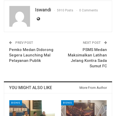
Iswandi
5910 Posts
0 Comments
PREV POST
NEXT POST
Pemko Medan Didorong
PSMS Medan
Segera Launching Mal
Maksimalkan Latihan
Pelayanan Publik
Jelang Kontra Sada
Sumut FC
YOU MIGHT ALSO LIKE
More From Author
BISNIS
BISNIS