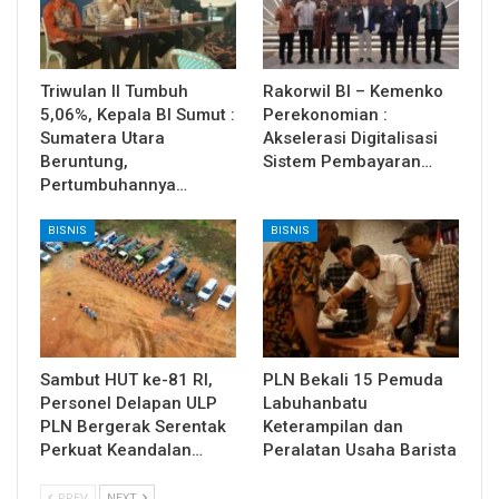
Triwulan II Tumbuh
Rakorwil BI – Kemenko
5,06%, Kepala BI Sumut :
Perekonomian :
Sumatera Utara
Akselerasi Digitalisasi
Beruntung,
Sistem Pembayaran…
Pertumbuhannya…
BISNIS
BISNIS
Sambut HUT ke-81 RI,
PLN Bekali 15 Pemuda
Personel Delapan ULP
Labuhanbatu
PLN Bergerak Serentak
Keterampilan dan
Perkuat Keandalan…
Peralatan Usaha Barista
PREV
NEXT