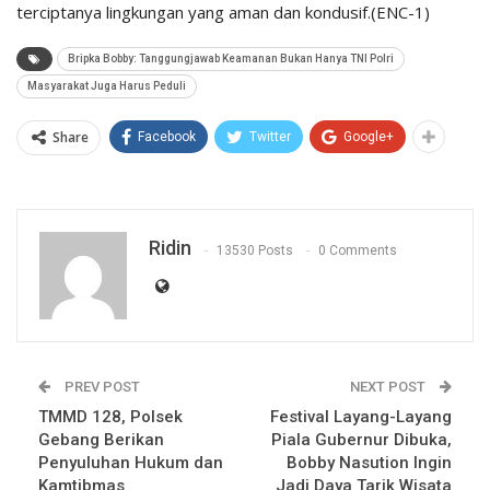
terciptanya lingkungan yang aman dan kondusif.(ENC-1)
Bripka Bobby: Tanggungjawab Keamanan Bukan Hanya TNI Polri
Masyarakat Juga Harus Peduli
Share
Facebook
Twitter
Google+
Ridin
13530 Posts
0 Comments
PREV POST
NEXT POST
TMMD 128, Polsek
Festival Layang-Layang
Gebang Berikan
Piala Gubernur Dibuka,
Penyuluhan Hukum dan
Bobby Nasution Ingin
Kamtibmas
Jadi Daya Tarik Wisata