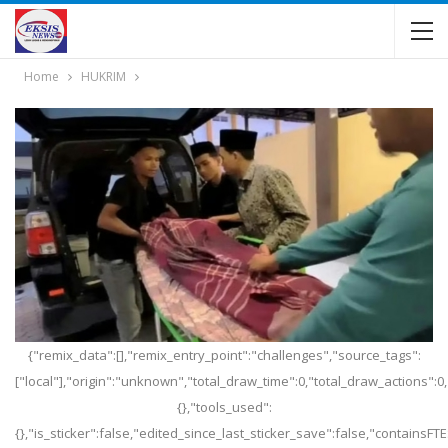
Home
HUKRIM
{"remix_data":[],"remix_entry_point":"challenges","source_tags":
["local"],"origin":"unknown","total_draw_time":0,"total_draw_actions":
{},"tools_used":
{},"is_sticker":false,"edited_since_last_sticker_save":false,"containsFTE