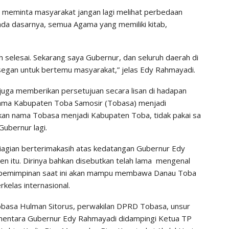
 meminta masyarakat jangan lagi melihat perbedaan
ada dasarnya, semua Agama yang memiliki kitab,
ah selesai. Sekarang saya Gubernur, dan seluruh daerah di
 segan untuk bertemu masyarakat,” jelas Edy Rahmayadi.
juga memberikan persetujuan secara lisan di hadapan
ama Kabupaten Toba Samosir (Tobasa) menjadi
akan nama Tobasa menjadi Kabupaten Toba, tidak pakai sa
Gubernur lagi.
iagian berterimakasih atas kedatangan Gubernur Edy
n itu. Dirinya bahkan disebutkan telah lama mengenal
 kepemimpinan saat ini akan mampu membawa Danau Toba
kelas internasional.
Tobasa Hulman Sitorus, perwakilan DPRD Tobasa, unsur
mentara Gubernur Edy Rahmayadi didampingi Ketua TP