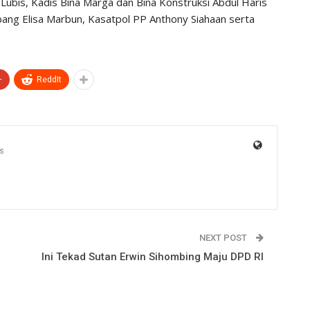
Lubis, Kadis Bina Marga dan Bina Konstruksi Abdul Haris
kbang Elisa Marbun, Kasatpol PP Anthony Siahaan serta
+
ReddIt
s
NEXT POST
Ini Tekad Sutan Erwin Sihombing Maju DPD RI