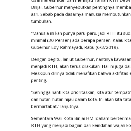
Binjai, Gubernur menyebutkan pentingnya memba
asri. Sebab pada dasarnya manusia membutuhkan u
tumbuhan.
“Manusia ini kan punya paru-paru. Jadi RTH itu s
minimal (30 Persen) ada berapa persen. Kalau kita l
Gubernur Edy Rahmayadi, Rabu (6/3/2019).
Dengan begitu, lanjut Gubernur, nantinya kawasa
menjadi RTH, akan terus dilakukan. Hal ini juga d
Meskipun dirinya tidak menafikan bahwa aktifita
penting.
“Sehingga nanti kita prioritaskan, kita atur temp
dan hutan-hutan hijau dalam kota. Ini akan kita tat
bermartabat,” lanjutnya.
Sementara Wali Kota Binjai HM Idaham berteri
RTH yang menjadi bagian dari keindahan wajah ko