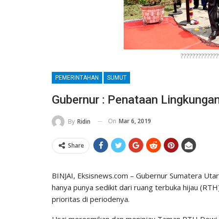
?????????????
PEMERINTAHAN
SUMUT
Gubernur : Penataan Lingkungan
On
Mar 6, 2019
By
Ridin
Share
BINJAI, Eksisnews.com – Gubernur Sumatera Utar
hanya punya sedikit dari ruang terbuka hijau (RT
prioritas di periodenya.
Usai meresmikan dan meninjau Taman RTH Dewi S