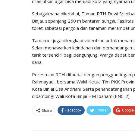
dilanjutkan agar bisa menjadi kota yang nyaman u
Sebagaimana diketahui, Taman RTH Dewi Sri dibang
Binjai, sepanjang 250 m bantaran sungai. Fasilitas
toilet. Dibatasi pergola dan tanaman merambat 
Taman ini juga dilengkapi videotron untuk menamp
Selain menawarkan keindahan dan pemandangan tep
tarik tersendiri bagi pengunjung. Warga dapat be
sana.
Peresmian RTH ditandai dengan pengguntingan pi
Rahmayadi, bersama Wakil Ketua Tim PKK Provins
Kota Binjai Lisa Andriani. Serta penandatangana
didampingi Wali Kota Binjai HM Idaham.(ENC-2)
Share
Facebook
Twitter
Google