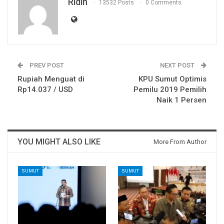
Ridin
13532 Posts
0 Comments
PREV POST
NEXT POST
Rupiah Menguat di
KPU Sumut Optimis
Rp14.037 / USD
Pemilu 2019 Pemilih
Naik 1 Persen
YOU MIGHT ALSO LIKE
More From Author
SUMUT
SUMUT