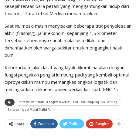
kesejahteraan para petani yang menggantungkan hidup dari
tanah ini,” kata Letkol Medwin menambahkan.
​Saat ini, meski masih menyisakan beberapa titik penyelesaian
akhir (finishing), jalur ekonomi sepanjang 1,5 kilometer
tersebut sebenarnya sudah mulai bisa dilalui dan
dimanfaatkan oleh warga sekitar untuk mengangkut hasil
bumi.
Keberadaan jalur darat yang layak dikombinasikan dengan
fungsi pengairan pengisi lumbung padi yang kembali optimal
diproyeksikan mampu memangkas ongkos logistik dan
meningkatkan frekuensi panen berkali-kali lipat.(ENC-1)
​Infrastruktur TMMD Langkat Dikebut: Jalur Tani Rampung Dua Hari Lagi
Saluran Irigasi Mulai Dialiri Air
Share
Facebook
Twitter
Google+