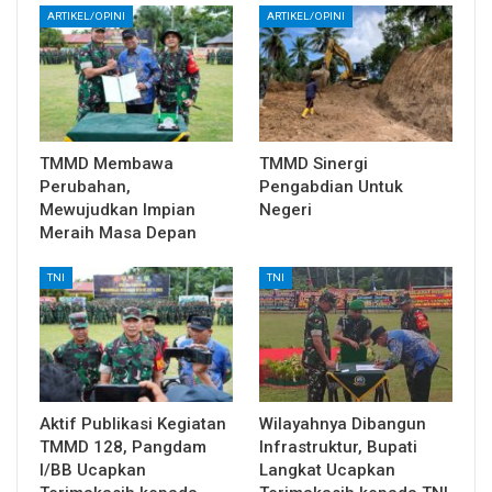
ARTIKEL/OPINI
ARTIKEL/OPINI
TMMD Membawa
TMMD Sinergi
Perubahan,
Pengabdian Untuk
Mewujudkan Impian
Negeri
Meraih Masa Depan
TNI
TNI
Aktif Publikasi Kegiatan
Wilayahnya Dibangun
TMMD 128, Pangdam
Infrastruktur, Bupati
I/BB Ucapkan
Langkat Ucapkan