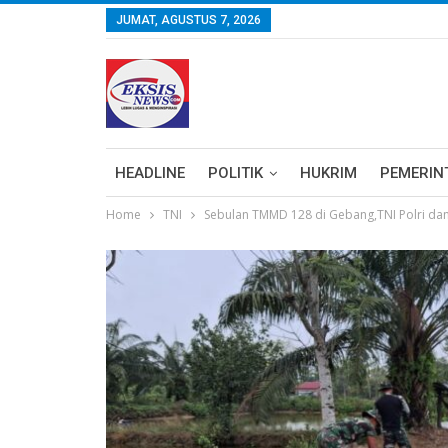
JUMAT, AGUSTUS 7, 2026
HEADLINE
POLITIK
HUKRIM
PEMERIN
Home
TNI
Sebulan TMMD 128 di Gebang,TNI Polri d