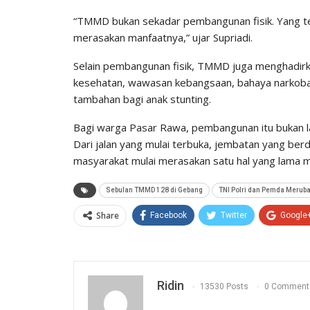
“TMMD bukan sekadar pembangunan fisik. Yang t
merasakan manfaatnya,” ujar Supriadi.
Selain pembangunan fisik, TMMD juga menghadirka
kesehatan, wawasan kebangsaan, bahaya narkoba
tambahan bagi anak stunting.
Bagi warga Pasar Rawa, pembangunan itu bukan l
Dari jalan yang mulai terbuka, jembatan yang berdi
masyarakat mulai merasakan satu hal yang lama m
Sebulan TMMD 128 di Gebang
TNI Polri dan Pemda Merub
Share
Facebook
Twitter
Google
Ridin
13530 Posts
0 Comment