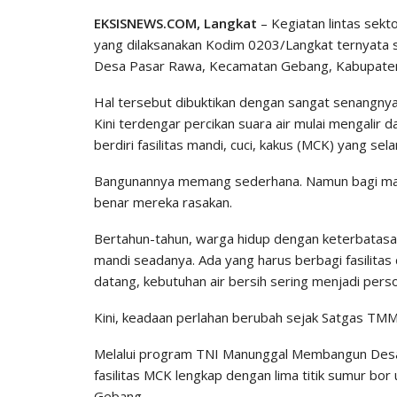
EKSISNEWS.COM, Langkat
– Kegiatan lintas se
yang dilaksanakan Kodim 0203/Langkat ternyata 
Desa Pasar Rawa, Kecamatan Gebang, Kabupaten
Hal tersebut dibuktikan dengan sangat senangnya
Kini terdengar percikan suara air mulai mengalir 
berdiri fasilitas mandi, cuci, kakus (MCK) yang s
Bangunannya memang sederhana. Namun bagi masy
benar mereka rasakan.
Bertahun-tahun, warga hidup dengan keterbatasan
mandi seadanya. Ada yang harus berbagi fasilita
datang, kebutuhan air bersih sering menjadi pers
Kini, keadaan perlahan berubah sejak Satgas TMM
Melalui program TNI Manunggal Membangun Des
fasilitas MCK lengkap dengan lima titik sumur b
Gebang.