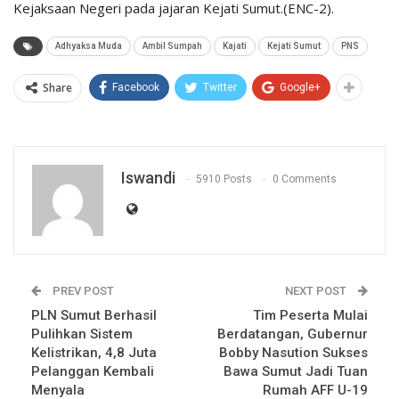
Kejaksaan Negeri pada jajaran Kejati Sumut.(ENC-2).
Adhyaksa Muda
Ambil Sumpah
Kajati
Kejati Sumut
PNS
Share
Facebook
Twitter
Google+
Iswandi
5910 Posts
0 Comments
PREV POST
NEXT POST
PLN Sumut Berhasil
Tim Peserta Mulai
Pulihkan Sistem
Berdatangan, Gubernur
Kelistrikan, 4,8 Juta
Bobby Nasution Sukses
Pelanggan Kembali
Bawa Sumut Jadi Tuan
Menyala
Rumah AFF U-19