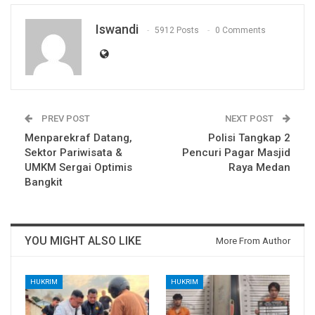
Iswandi
5912 Posts
0 Comments
PREV POST
NEXT POST
Menparekraf Datang,
Polisi Tangkap 2
Sektor Pariwisata &
Pencuri Pagar Masjid
UMKM Sergai Optimis
Raya Medan
Bangkit
YOU MIGHT ALSO LIKE
More From Author
HUKRIM
HUKRIM