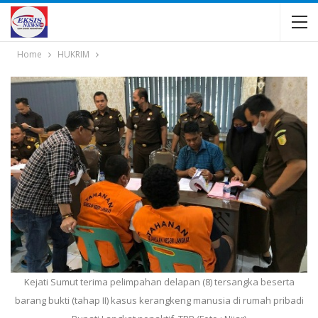
Home
HUKRIM
Kejati Sumut terima pelimpahan delapan (8) tersangka beserta
barang bukti (tahap II) kasus kerangkeng manusia di rumah pribadi