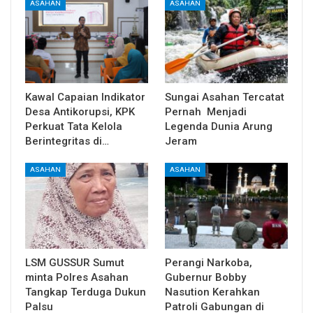
ASAHAN
ASAHAN
Kawal Capaian Indikator
Sungai Asahan Tercatat
Desa Antikorupsi, KPK
Pernah Menjadi
Perkuat Tata Kelola
Legenda Dunia Arung
Berintegritas di…
Jeram
ASAHAN
ASAHAN
LSM GUSSUR Sumut
Perangi Narkoba,
minta Polres Asahan
Gubernur Bobby
Tangkap Terduga Dukun
Nasution Kerahkan
Palsu
Patroli Gabungan di