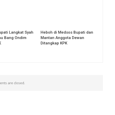
upati Langkat Syah
Heboh di Medsos Bupati dan
au Bang Ondim
Mantan Anggota Dewan
K
Ditangkap KPK
nts are closed.