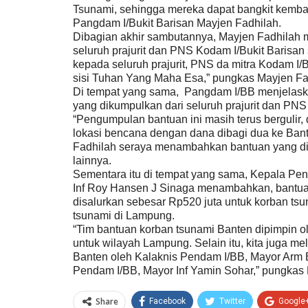
Tsunami, sehingga mereka dapat bangkit kembal
Pangdam I/Bukit Barisan Mayjen Fadhilah.
Dibagian akhir sambutannya, Mayjen Fadhilah 
seluruh prajurit dan PNS Kodam I/Bukit Barisan
kepada seluruh prajurit, PNS da mitra Kodam I/B
sisi Tuhan Yang Maha Esa,” pungkas Mayjen Fa
Di tempat yang sama, Pangdam I/BB menjelask
yang dikumpulkan dari seluruh prajurit dan PNS
“Pengumpulan bantuan ini masih terus bergulir, 
lokasi bencana dengan dana dibagi dua ke Ba
Fadhilah seraya menambahkan bantuan yang dibu
lainnya.
Sementara itu di tempat yang sama, Kepala Pe
Inf Roy Hansen J Sinaga menambahkan, bantuan
disalurkan sebesar Rp520 juta untuk korban ts
tsunami di Lampung.
“Tim bantuan korban tsunami Banten dipimpin o
untuk wilayah Lampung. Selain itu, kita juga me
Banten oleh Kalaknis Pendam I/BB, Mayor Arm 
Pendam I/BB, Mayor Inf Yamin Sohar,” pungkas 
Share
Facebook
Twitter
Google