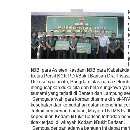
I/BB, para Asisten Kasdam I/BB para Kabalakd
Ketua Persit KCK PD I/Bukit Barisan Dra Trisa
Di kesempatan itu, Pangdam atas nama seluruh 
mengucapkan duka cita dan bela sungkawa ya
tsunami yang terjadi di Banten dan Lampung se
“Semoga arwah para korban diterima di sisi-NY
kesehatan dan kemudahan dalam menerima cob
Terkait pemberian bantuan, Mayjen TNI MS Fad
kepedulian Kodam I/Bukit Barisan terhadap benc
tidak terjadi di wilayah Kodam I/Bukit Barisan.
“Semoga dengan adanya bantuan ini dapat mer