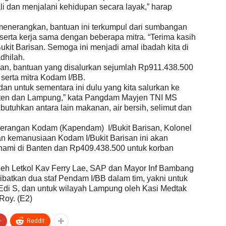
i dan menjalani kehidupan secara layak,” harap
menerangkan, bantuan ini terkumpul dari sumbangan
 serta kerja sama dengan beberapa mitra. “Terima kasih
ukit Barisan. Semoga ini menjadi amal ibadah kita di
dhilah.
an, bantuan yang disalurkan sejumlah Rp911.438.500
 serta mitra Kodam I/BB.
dan untuk sementara ini dulu yang kita salurkan ke
nten dan Lampung,” kata Pangdam Mayjen TNI MS
tuhkan antara lain makanan, air bersih, selimut dan
nerangan Kodam (Kapendam) I/Bukit Barisan, Kolonel
 kemanusiaan Kodam I/Bukit Barisan ini akan
unami di Banten dan Rp409.438.500 untuk korban
leh Letkol Kav Ferry Lae, SAP dan Mayor Inf Bambang
libatkan dua staf Pendam I/BB dalam tim, yakni untuk
Edi S, dan untuk wilayah Lampung oleh Kasi Medtak
Roy. (E2)
+
ReddIt