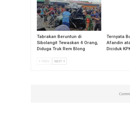
Tabrakan Beruntun di
Ternyata B
Sibolangit Tewaskan 4 Orang,
Afandin at
Diduga Truk Rem Blong
Diciduk KP
PREV
NEXT
Comme