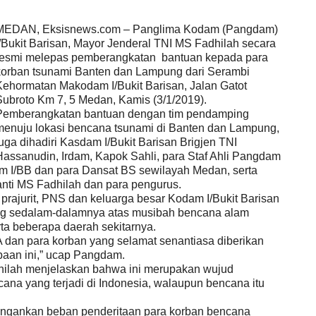
MEDAN, Eksisnews.com – Panglima Kodam (Pangdam)
I/Bukit Barisan, Mayor Jenderal TNI MS Fadhilah secara
resmi melepas pemberangkatan bantuan kepada para
korban tsunami Banten dan Lampung dari Serambi
Kehormatan Makodam I/Bukit Barisan, Jalan Gatot
Subroto Km 7, 5 Medan, Kamis (3/1/2019).
Pemberangkatan bantuan dengan tim pendamping
menuju lokasi bencana tsunami di Banten dan Lampung,
juga dihadiri Kasdam I/Bukit Barisan Brigjen TNI
Hassanudin, Irdam, Kapok Sahli, para Staf Ahli Pangdam
am I/BB dan para Dansat BS sewilayah Medan, serta
santi MS Fadhilah dan para pengurus.
prajurit, PNS dan keluarga besar Kodam I/Bukit Barisan
ng sedalam-dalamnya atas musibah bencana alam
rta beberapa daerah sekitarnya.
A dan para korban yang selamat senantiasa diberikan
aan ini,” ucap Pangdam.
hilah menjelaskan bahwa ini merupakan wujud
ana yang terjadi di Indonesia, walaupun bencana itu
ingankan beban penderitaan para korban bencana