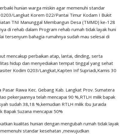
baiki hunian warga miskin agar memenuhi standar
 0203/Langkat Korem 022/Pantai Timur Kodam I Bukit
kegiatan TNI Manunggal Membangun Desa (TMMD) ke-128
ya di rehab dalam Program rehab rumah tidak layak huni
ai tersenyum bahagia rumahnya sudah mau selesai di
 mencakup perbaikan atap, lantai, dinding, serta
alitas hidup dan menyediakan tempat tinggal yang sehat
asiter Kodim 0203/Langkat,Kapten Inf Supriadi,Kamis 30
a Pasar Rawa Kec. Gebang Kab. Langkat Prov. Sumatera
ni Rao pekerjaannya telah mencapai 90 %,RTLH milik bapak
yah sudah 38,18 %,kemudian RTLH milik Ibu Juraida
lik Bapak Suzana mencapai 50%
tkan kualitas hunian dengan mengubah rumah tidak layak
ta memenuhi standar kesehatan ,mewujudkan