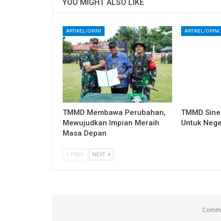
YOU MIGHT ALSO LIKE
ARTIKEL/OPINI
ARTIKEL/OPINI
TMMD Membawa Perubahan,
TMMD Sine
Mewujudkan Impian Meraih
Untuk Nege
Masa Depan
PREV
NEXT
Comme