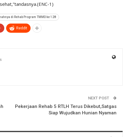
sehat,”tandasnya.(ENC-1)
ahnya di Rehab Program TMMD ke 128
+
ReddIt
s
NEXT POST
ah
Pekerjaan Rehab 5 RTLH Terus Dikebut,Satgas
Siap Wujudkan Hunian Nyaman