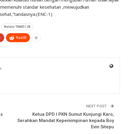
ta memenuhi standar kesehatan ,mewujudkan
sehat,”tandasnya.(ENC-1)
Melalui TMMD 128
+
ReddIt
s
NEXT POST
as
Ketua DPD I PKN Sumut Kunjungi Karo,
Serahkan Mandat Kepemimpinan kepada Boy
Evin Sitepu