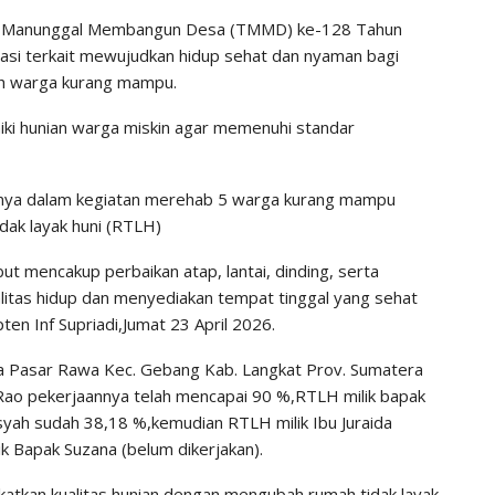
TNI Manunggal Membangun Desa (TMMD) ke-128 Tahun
asi terkait mewujudkan hidup sehat dan nyaman bagi
h warga kurang mampu.
iki hunian warga miskin agar memenuhi standar
nnya dalam kegiatan merehab 5 warga kurang mampu
dak layak huni (RTLH)
 mencakup perbaikan atap, lantai, dinding, serta
alitas hidup dan menyediakan tempat tinggal yang sehat
en Inf Supriadi,Jumat 23 April 2026.
a Pasar Rawa Kec. Gebang Kab. Langkat Prov. Sumatera
ni Rao pekerjaannya telah mencapai 90 %,RTLH milik bapak
yah sudah 38,18 %,kemudian RTLH milik Ibu Juraida
k Bapak Suzana (belum dikerjakan).
tkan kualitas hunian dengan mengubah rumah tidak layak