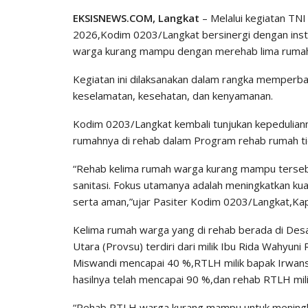
EKSISNEWS.COM, Langkat
– Melalui kegiatan 
2026,Kodim 0203/Langkat bersinergi dengan inst
warga kurang mampu dengan merehab lima ruma
Kegiatan ini dilaksanakan dalam rangka memperba
keselamatan, kesehatan, dan kenyamanan.
Kodim 0203/Langkat kembali tunjukan kepedulia
rumahnya di rehab dalam Program rehab rumah ti
“Rehab kelima rumah warga kurang mampu tersebut
sanitasi. Fokus utamanya adalah meningkatkan ku
serta aman,”ujar Pasiter Kodim 0203/Langkat,Kapt
Kelima rumah warga yang di rehab berada di Des
Utara (Provsu) terdiri dari milik Ibu Rida Wahyu
Miswandi mencapai 40 %,RTLH milik bapak Irwans
hasilnya telah mencapai 90 %,dan rehab RTLH mili
“Rehab RTLH warga kurang mampu untuk meningka