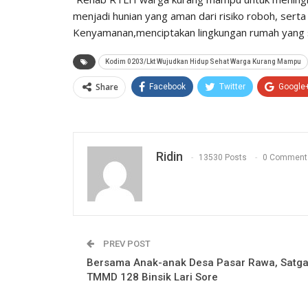
menjadi hunian yang aman dari risiko roboh, ser
Kenyamanan,menciptakan lingkungan rumah yang 
Kodim 0203/Lkt Wujudkan Hidup Sehat Warga Kurang Mampu
Share
Facebook
Twitter
Google
Ridin
13530 Posts
0 Comment
PREV POST
Bersama Anak-anak Desa Pasar Rawa, Satg
TMMD 128 Binsik Lari Sore