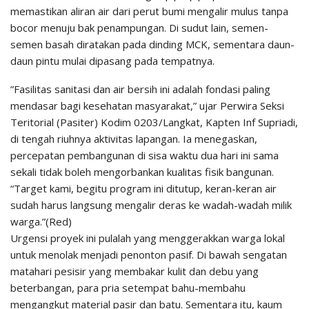
memastikan aliran air dari perut bumi mengalir mulus tanpa
bocor menuju bak penampungan. Di sudut lain, semen-
semen basah diratakan pada dinding MCK, sementara daun-
daun pintu mulai dipasang pada tempatnya.
​”Fasilitas sanitasi dan air bersih ini adalah fondasi paling
mendasar bagi kesehatan masyarakat,” ujar Perwira Seksi
Teritorial (Pasiter) Kodim 0203/Langkat, Kapten Inf Supriadi,
di tengah riuhnya aktivitas lapangan. Ia menegaskan,
percepatan pembangunan di sisa waktu dua hari ini sama
sekali tidak boleh mengorbankan kualitas fisik bangunan.
“Target kami, begitu program ini ditutup, keran-keran air
sudah harus langsung mengalir deras ke wadah-wadah milik
warga.”(Red)
​Urgensi proyek ini pulalah yang menggerakkan warga lokal
untuk menolak menjadi penonton pasif. Di bawah sengatan
matahari pesisir yang membakar kulit dan debu yang
beterbangan, para pria setempat bahu-membahu
mengangkut material pasir dan batu. Sementara itu, kaum