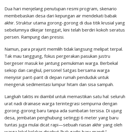
​Dua hari menjelang penutupan resmi program, skenario
membebaskan desa dari kepungan air mendekati babak
akhir. Struktur utama gorong-gorong di dua titik krusial yang
sebelumnya dikejar tenggat, kini telah berdiri kokoh seratus
persen. Rampung dan presisi.
​Namun, para prajurit memilih tidak langsung melipat terpal.
Tak mau tanggung, fokus pergerakan pasukan justru
bergeser masuk ke jantung pemukiman warga. Berbekal
sekop dan cangkul, personel Satgas bersama warga
menyisir parit-parit di depan rumah penduduk untuk
mengeruk sedimentasi lumpur hitam dan sisa sampah.
​Langkah taktis ini diambil untuk memastikan satu hal: seluruh
urat nadi drainase warga terintegrasi sempurna dengan
gorong-gorong baru tanpa ada sumbatan tersisa. Di ujung
desa, jembatan penghubung setinggi 6 meter yang baru
tuntas juga mulai dicat rapi—sebuah riasan akhir yang oleh
warga lokal kelakar disebut “bak gadis baru mandi.”