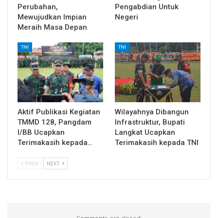
Perubahan,
Pengabdian Untuk
Mewujudkan Impian
Negeri
Meraih Masa Depan
TNI
TNI
Aktif Publikasi Kegiatan
Wilayahnya Dibangun
TMMD 128, Pangdam
Infrastruktur, Bupati
I/BB Ucapkan
Langkat Ucapkan
Terimakasih kepada…
Terimakasih kepada TNI
PREV
NEXT
Comments are closed.