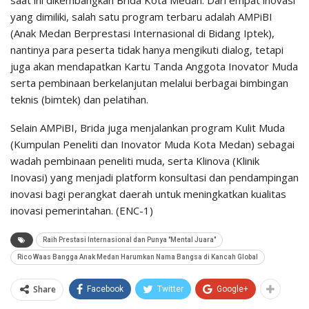
saat ini dikembangkan Brida Kota Medan. Dari empat inovasi
yang dimiliki, salah satu program terbaru adalah AMPiBI
(Anak Medan Berprestasi Internasional di Bidang Iptek),
nantinya para peserta tidak hanya mengikuti dialog, tetapi
juga akan mendapatkan Kartu Tanda Anggota Inovator Muda
serta pembinaan berkelanjutan melalui berbagai bimbingan
teknis (bimtek) dan pelatihan.
Selain AMPiBI, Brida juga menjalankan program Kulit Muda
(Kumpulan Peneliti dan Inovator Muda Kota Medan) sebagai
wadah pembinaan peneliti muda, serta Klinova (Klinik
Inovasi) yang menjadi platform konsultasi dan pendampingan
inovasi bagi perangkat daerah untuk meningkatkan kualitas
inovasi pemerintahan. (ENC-1)
Raih Prestasi Internasional dan Punya "Mental Juara"
Rico Waas Bangga Anak Medan Harumkan Nama Bangsa di Kancah Global
Share
Facebook
Twitter
Google+