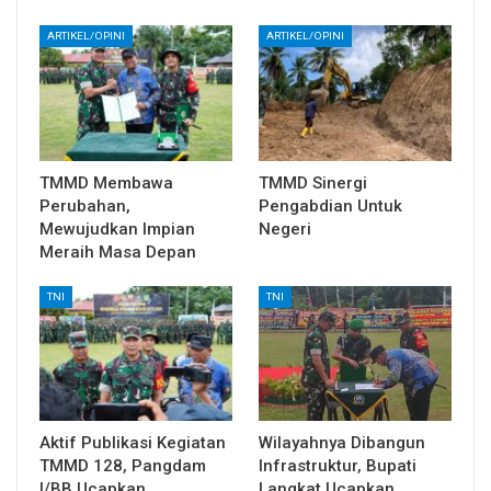
ARTIKEL/OPINI
ARTIKEL/OPINI
TMMD Membawa
TMMD Sinergi
Perubahan,
Pengabdian Untuk
Mewujudkan Impian
Negeri
Meraih Masa Depan
TNI
TNI
Aktif Publikasi Kegiatan
Wilayahnya Dibangun
TMMD 128, Pangdam
Infrastruktur, Bupati
I/BB Ucapkan
Langkat Ucapkan