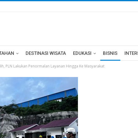
TAHAN
DESTINASI WISATA
EDUKASI
BISNIS
INTE
ulih, PLN Lakukan Penormalan Layanan Hingga Ke Masyarakat