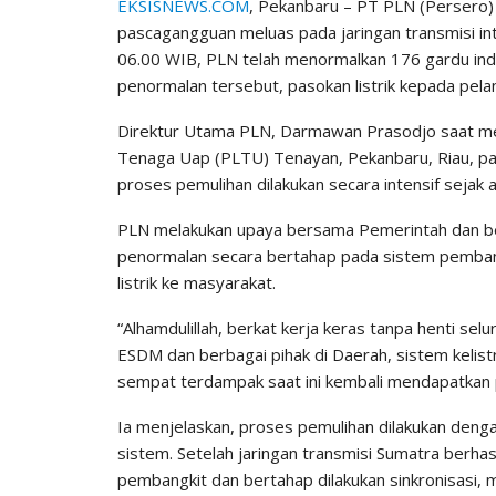
EKSISNEWS.COM
, Pekanbaru – PT PLN (Persero) 
pascagangguan meluas pada jaringan transmisi in
06.00 WIB, PLN telah menormalkan 176 gardu in
penormalan tersebut, pasokan listrik kepada pela
Direktur Utama PLN, Darmawan Prasodjo saat men
Tenaga Uap (PLTU) Tenayan, Pekanbaru, Riau, p
proses pemulihan dilakukan secara intensif sejak
PLN melakukan upaya bersama Pemerintah dan be
penormalan secara bertahap pada sistem pembangki
listrik ke masyarakat.
“Alhamdulillah, berkat kerja keras tanpa henti se
ESDM dan berbagai pihak di Daerah, sistem kelistr
sempat terdampak saat ini kembali mendapatkan p
Ia menjelaskan, proses pemulihan dilakukan de
sistem. Setelah jaringan transmisi Sumatra berha
pembangkit dan bertahap dilakukan sinkronisasi, 