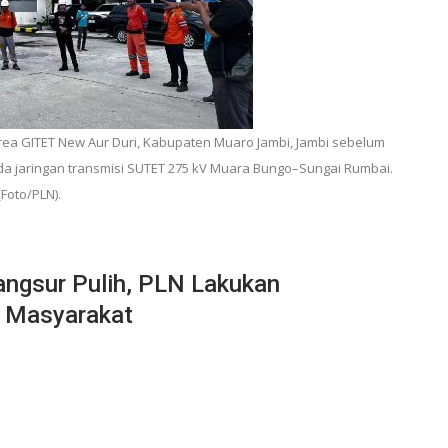
rea GITET New Aur Duri, Kabupaten Muaro Jambi, Jambi sebelum
da jaringan transmisi SUTET 275 kV Muara Bungo–Sungai Rumbai.
(Foto/PLN).
angsur Pulih, PLN Lakukan
 Masyarakat