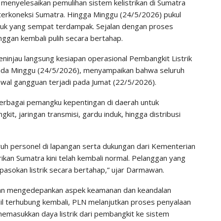
menyelesaikan pemulihan sistem kelistrikan di Sumatra
terkoneksi Sumatra. Hingga Minggu (24/5/2026) pukul
duk yang sempat terdampak. Sejalan dengan proses
nggan kembali pulih secara bertahap.
injau langsung kesiapan operasional Pembangkit Listrik
ada Minggu (24/5/2026), menyampaikan bahwa seluruh
 awal gangguan terjadi pada Jumat (22/5/2026).
rbagai pemangku kepentingan di daerah untuk
t, jaringan transmisi, gardu induk, hingga distribusi
luruh personel di lapangan serta dukungan dari Kementerian
ikan Sumatra kini telah kembali normal. Pelanggan yang
asokan listrik secara bertahap,” ujar Darmawan.
ngan mengedepankan aspek keamanan dan keandalan
sil terhubung kembali, PLN melanjutkan proses penyalaan
memasukkan daya listrik dari pembangkit ke sistem