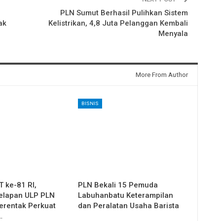
PLN Sumut Berhasil Pulihkan Sistem
ak
Kelistrikan, 4,8 Juta Pelanggan Kembali
Menyala
More From Author
BISNIS
 ke-81 RI,
PLN Bekali 15 Pemuda
elapan ULP PLN
Labuhanbatu Keterampilan
erentak Perkuat
dan Peralatan Usaha Barista
…