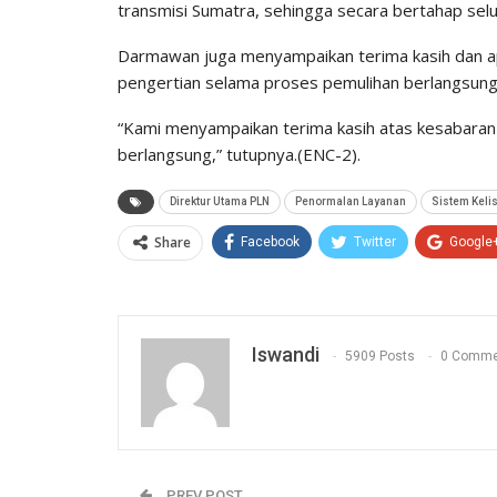
transmisi Sumatra, sehingga secara bertahap selu
Darmawan juga menyampaikan terima kasih dan a
pengertian selama proses pemulihan berlangsung
“Kami menyampaikan terima kasih atas kesabara
berlangsung,” tutupnya.(ENC-2).
Direktur Utama PLN
Penormalan Layanan
Sistem Keli
Share
Facebook
Twitter
Google
Iswandi
5909 Posts
0 Comme
PREV POST